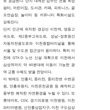
로 공급된다. 단지 내에는 입주민 전용 옥상
쉼터, 어린이집, 도서관, 카페, 피트니스, 골
프연습장, 놀이터 등 커뮤니티 특화시설도
갖춰진다.
단지 인근에 위치한 경강선 이천역, 영동고
속도로, 제2중부고속도로, 성남~장호원간
자동차전용도로와 이천종합터미널을 통해
서울 및 수도권 접근성이 용이하다. 특히 이
천에 GTX-D 노선 신설 계획으로 이천에서
삼성역까지 약 40분대에 이동이 가능한 광
역 교통 수혜도 받을 전망이다.
이 밖에도 안흥지, 중리천, 중리천변 수변공
원, 안흥유원지, 이천온천공원 등 쾌적하고
풍부한 쾌적한 자연환경을 누릴 수 있다. 또
롯데마트, CGV, 경기의료원 이천병원, 이천
파티마병원, 신안흥상업지구, 이천 구도심상