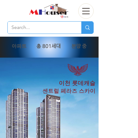
총 801세대
분양 중
아파트
이천 롯데캐슬
센트럴 페라즈 스카이