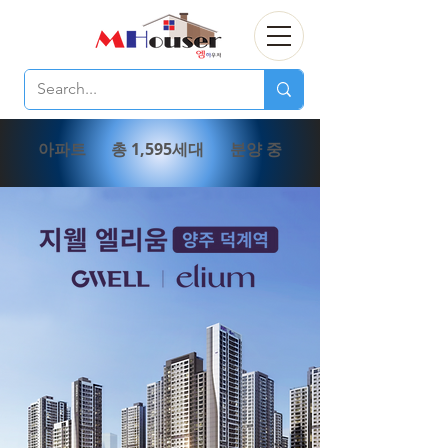
아파트
총 1,595세대
분양 중