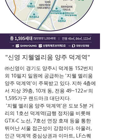
​"신영 지웰엘리움 양주 덕계역"
㈜신영이 경기도 양주시 덕계동 152번지
외 10필지 일원에 공급하는 '지웰 엘리움
양주 덕계역'이 주목받고 있다. 지하 4층에
서 지상 39층, 10개 동, 전용 49~122㎡의
1,595가구 랜드마크 대단지다.
'지웰 엘리움 양주 덕계역'은 도보 5분 거
리의 1호선 덕계역(급행 정차)을 비롯해
GTX-C 노선, 7호선 연장 호재 등을 통한
뛰어난 서울 접근성이 강점이다. 아울러,
인근 덕계역 중심상권과 이마트, LF스퀘