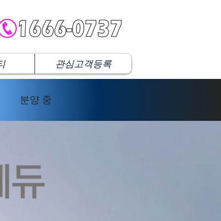
티
관심고객등록
분양 중