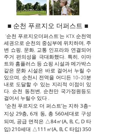
■ 순천 푸르지오 더퍼스트 ■
'순천 푸르지오더퍼스트'는 KTX 순천역
세권으로 순천의 중심부에 위치하며, 주
변 쇼핑, 문화, 교통 인프라와 연결되어
주거 편의성을 극대화했다. 특히, 이마
트와 홈플러스 등 쇼핑 시설과 메가박스
같은 문화 시설은 바로 걸어서 누릴 수
있으며, 순천시 전역을 어디든 10~20분
내로 도달할 수 있는 지리적 이점이 있
다. 순천 동천변, 순천만 국가정원등도
걸어서 누릴수 있다 .
‘순천 푸르지오 더 퍼스트’는 지하 3층~
지상 29층, 6개 동, 총 560세대로 구성
되며, 공급 면적은 △84㎡(A, B, C, D 타
입) 210세대 △111㎡(A, B, C 타입) 350