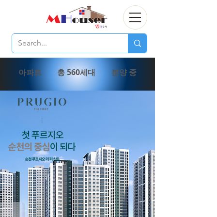
아파트
총 560세대
분양 중