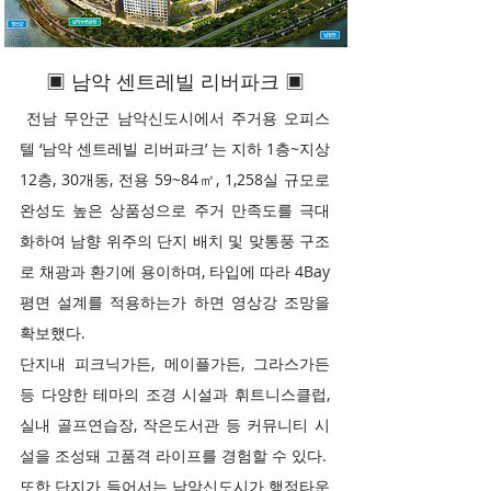
▣ 남악 센트레빌 리버파크 ▣
전남 무안군 남악신도시에서 주거용 오피스
텔 ‘남악 센트레빌 리버파크’ 는 지하 1층~지상
12층, 30개동, 전용 59~84㎡, 1,258실 규모로
완성도 높은 상품성으로 주거 만족도를 극대
화하여 남향 위주의 단지 배치 및 맞통풍 구조
로 채광과 환기에 용이하며, 타입에 따라 4Bay
평면 설계를 적용하는가 하면 영상강 조망을
확보했다.
단지내 피크닉가든, 메이플가든, 그라스가든
등 다양한 테마의 조경 시설과 휘트니스클럽,
실내 골프연습장, 작은도서관 등 커뮤니티 시
설을 조성돼 고품격 라이프를 경험할 수 있다.
또한 단지가 들어서는 남악신도시가 행정타운