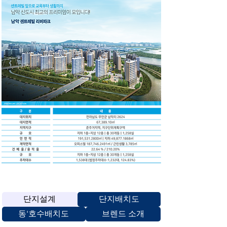
단지안내
단지설계
단지배치도
동'호수배치도
브렌드 소개